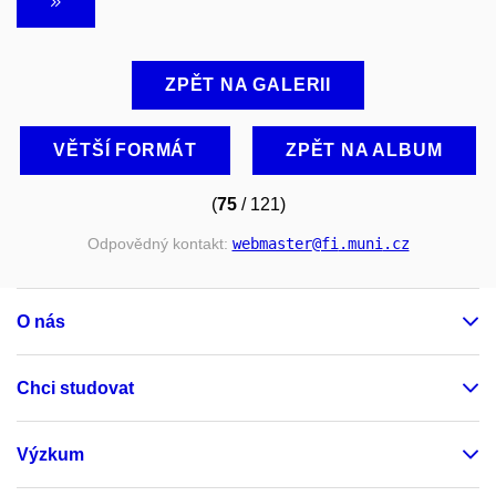
ZPĚT NA GALERII
VĚTŠÍ FORMÁT
ZPĚT NA ALBUM
(
75
/ 121)
Odpovědný kontakt:
webmaster
@fi
.muni
.cz
O nás
Chci studovat
Výzkum