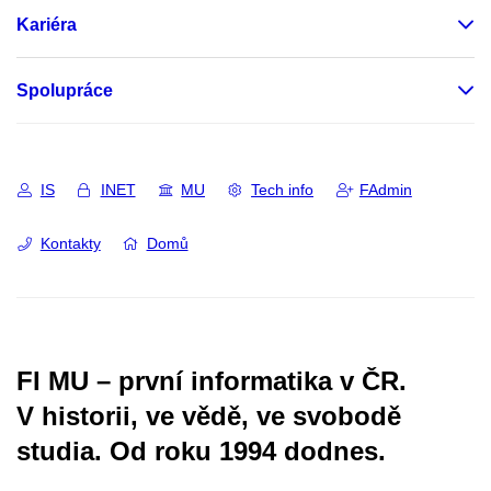
Kariéra
Spolupráce
IS
INET
MU
Tech info
FAdmin
Kontakty
Domů
FI MU – první informatika v ČR.
V historii, ve vědě, ve svobodě
studia.
Od roku 1994 dodnes.