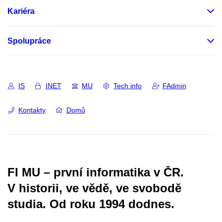
Kariéra
Spolupráce
IS
INET
MU
Tech info
FAdmin
Kontakty
Domů
FI MU – první informatika v ČR.
V historii, ve vědě, ve svobodě
studia.
Od roku 1994 dodnes.