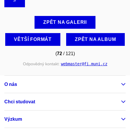
ZPĚT NA GALERII
VĚTŠÍ FORMÁT
ZPĚT NA ALBUM
(
72
/ 121)
Odpovědný kontakt:
webmaster
@fi
.muni
.cz
O nás
Chci studovat
Výzkum