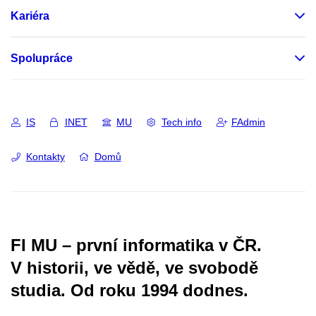
Kariéra
Spolupráce
IS
INET
MU
Tech info
FAdmin
Kontakty
Domů
FI MU – první informatika v ČR.
V historii, ve vědě, ve svobodě
studia.
Od roku 1994 dodnes.