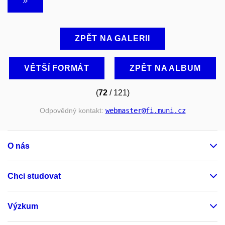
ZPĚT NA GALERII
VĚTŠÍ FORMÁT
ZPĚT NA ALBUM
(
72
/ 121)
Odpovědný kontakt:
webmaster
@fi
.muni
.cz
O nás
Chci studovat
Výzkum