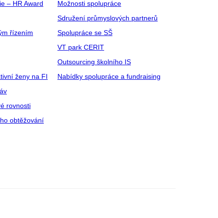
gie – HR Award
Možnosti spolupráce
Sdružení průmyslových partnerů
ým řízením
Spolupráce se SŠ
VT park CERIT
Outsourcing školního IS
tivní ženy na FI
Nabídky spolupráce a fundraising
ráv
é rovnosti
ího obtěžování