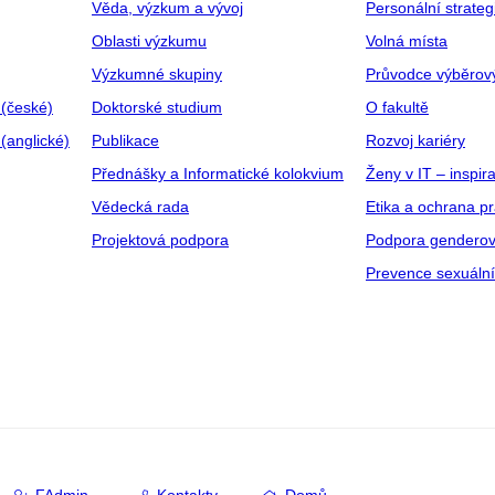
Věda, výzkum a vývoj
Personální strate
Oblasti výzkumu
Volná místa
Výzkumné skupiny
Průvodce výběrov
 (české)
Doktorské studium
O fakultě
(anglické)
Publikace
Rozvoj kariéry
Přednášky a Informatické kolokvium
Ženy v IT – inspira
Vědecká rada
Etika a ochrana p
Projektová podpora
Podpora genderov
Prevence sexuáln