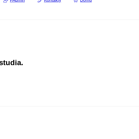
FAdmin
Kontakty
Domů
studia.