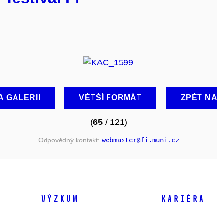
A GALERII
VĚTŠÍ FORMÁT
ZPĚT N
(
65
/ 121)
Odpovědný kontakt:
webmaster
@fi
.muni
.cz
VÝZKUM
KARIÉRA