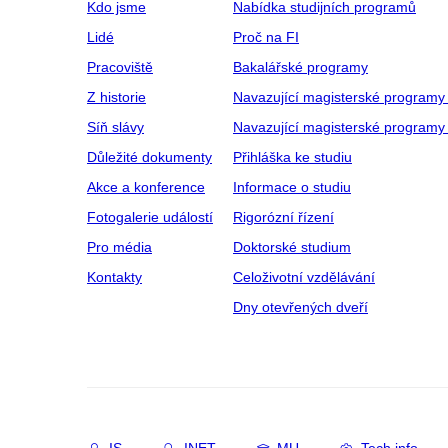
Kdo jsme
Nabídka studijních programů
Lidé
Proč na FI
Pracoviště
Bakalářské programy
Z historie
Navazující magisterské programy
Síň slávy
Navazující magisterské programy 
Důležité dokumenty
Přihláška ke studiu
Akce a konference
Informace o studiu
Fotogalerie událostí
Rigorózní řízení
Pro média
Doktorské studium
Kontakty
Celoživotní vzdělávání
Dny otevřených dveří