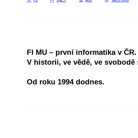
IS
INET
MU
Tech info
FI MU – první informatika v ČR.
V historii, ve vědě, ve svobodě 
Od roku 1994 dodnes.