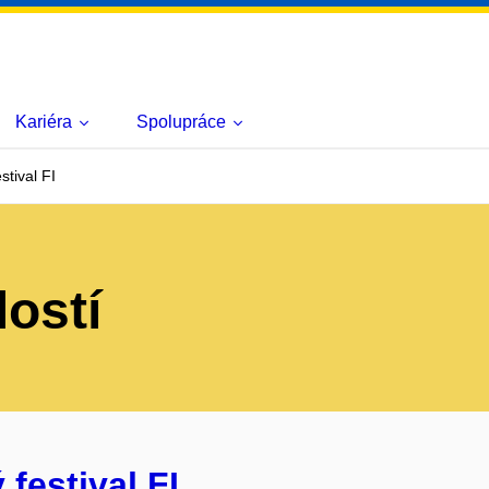
Kariéra
Spolupráce
stival FI
lostí
festival FI