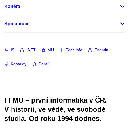
Kariéra
Spolupráce
IS
INET
MU
Tech info
FAdmin
Kontakty
Domů
FI MU – první informatika v ČR.
V historii, ve vědě, ve svobodě
studia.
Od roku 1994 dodnes.