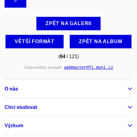
ZPĚT NA GALERII
VĚTŠÍ FORMÁT
ZPĚT NA ALBUM
(
64
/ 121)
Odpovědný kontakt:
webmaster
@fi
.muni
.cz
O nás
Chci studovat
Výzkum