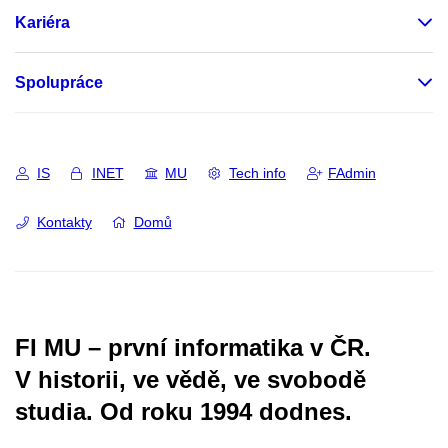
Kariéra
Spolupráce
IS
INET
MU
Tech info
FAdmin
Kontakty
Domů
FI MU – první informatika v ČR.
V historii, ve vědě, ve svobodě
studia.
Od roku 1994 dodnes.