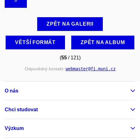
ZPĚT NA GALERII
VĚTŠÍ FORMÁT
ZPĚT NA ALBUM
(
55
/ 121)
Odpovědný kontakt:
webmaster
@fi
.muni
.cz
O nás
Chci studovat
Výzkum