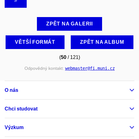
ZPĚT NA GALERII
VĚTŠÍ FORMÁT
ZPĚT NA ALBUM
(
50
/ 121)
Odpovědný kontakt:
webmaster
@fi
.muni
.cz
O nás
Chci studovat
Výzkum