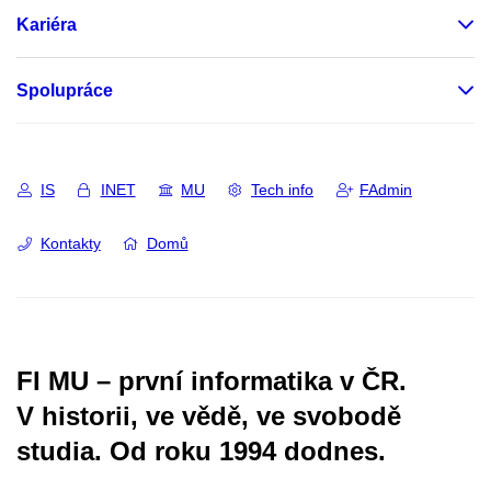
Kariéra
Spolupráce
IS
INET
MU
Tech info
FAdmin
Kontakty
Domů
FI MU – první informatika v ČR.
V historii, ve vědě, ve svobodě
studia.
Od roku 1994 dodnes.