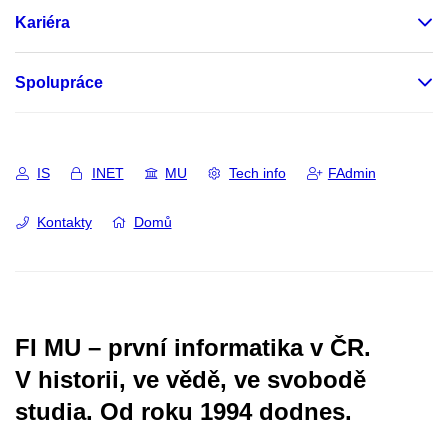
Kariéra
Spolupráce
IS
INET
MU
Tech info
FAdmin
Kontakty
Domů
FI MU – první informatika v ČR.
V historii, ve vědě, ve svobodě
studia.
Od roku 1994 dodnes.