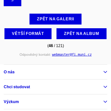
ZPĚT NA GALERII
VĚTŠÍ FORMÁT
ZPĚT NA ALBUM
(
46
/ 121)
Odpovědný kontakt:
webmaster
@fi
.muni
.cz
O nás
Chci studovat
Výzkum