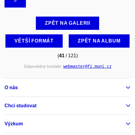
ZPĚT NA GALERII
VĚTŠÍ FORMÁT
ZPĚT NA ALBUM
(
41
/ 121)
Odpovědný kontakt:
webmaster
@fi
.muni
.cz
O nás
Chci studovat
Výzkum