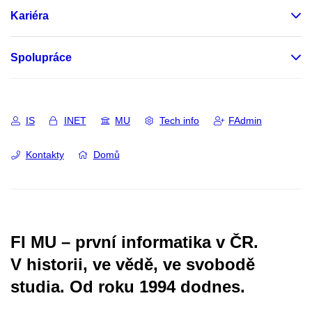
Kariéra
Spolupráce
IS
INET
MU
Tech info
FAdmin
Kontakty
Domů
FI MU – první informatika v ČR.
V historii, ve vědě, ve svobodě
studia.
Od roku 1994 dodnes.