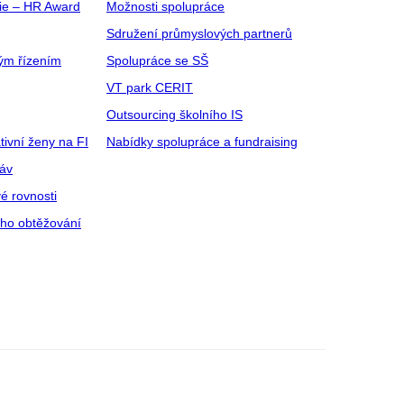
gie – HR Award
Možnosti spolupráce
Sdružení průmyslových partnerů
ým řízením
Spolupráce se SŠ
VT park CERIT
Outsourcing školního IS
tivní ženy na FI
Nabídky spolupráce a fundraising
ráv
é rovnosti
ího obtěžování