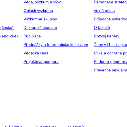
Věda, výzkum a vývoj
Personální strate
Oblasti výzkumu
Volná místa
Výzkumné skupiny
Průvodce výběrov
 (české)
Doktorské studium
O fakultě
(anglické)
Publikace
Rozvoj kariéry
Přednášky a Informatické kolokvium
Ženy v IT – inspira
Vědecká rada
Etika a ochrana p
Projektová podpora
Podpora genderov
Prevence sexuáln