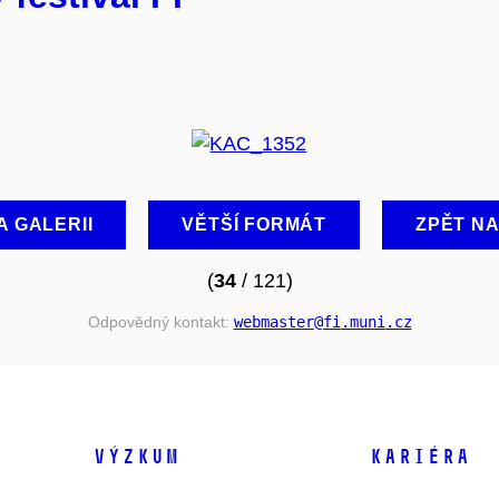
A GALERII
VĚTŠÍ FORMÁT
ZPĚT N
(
34
/ 121)
Odpovědný kontakt:
webmaster
@fi
.muni
.cz
VÝZKUM
KARIÉRA