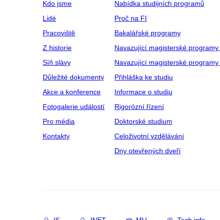
Kdo jsme
Nabídka studijních programů
Lidé
Proč na FI
Pracoviště
Bakalářské programy
Z historie
Navazující magisterské programy
Síň slávy
Navazující magisterské programy 
Důležité dokumenty
Přihláška ke studiu
Akce a konference
Informace o studiu
Fotogalerie událostí
Rigorózní řízení
Pro média
Doktorské studium
Kontakty
Celoživotní vzdělávání
Dny otevřených dveří