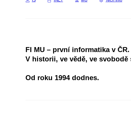
IS
INET
MU
Tech info
FI MU – první informatika v ČR.
V historii, ve vědě, ve svobodě 
Od roku 1994 dodnes.