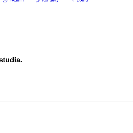
FAdmin
Kontakty
Domů
studia.