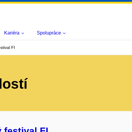
Kariéra
Spolupráce
stival FI
lostí
festival FI