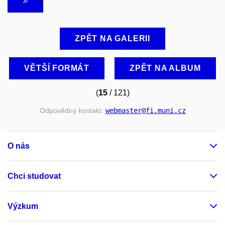
ZPĚT NA GALERII
VĚTŠÍ FORMÁT
ZPĚT NA ALBUM
(
15
/ 121)
Odpovědný kontakt:
webmaster
@fi
.muni
.cz
O nás
Chci studovat
Výzkum