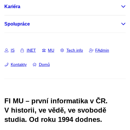
Kariéra
Spolupráce
IS
INET
MU
Tech info
FAdmin
Kontakty
Domů
FI MU – první informatika v ČR.
V historii, ve vědě, ve svobodě
studia.
Od roku 1994 dodnes.