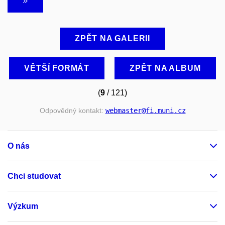
ZPĚT NA GALERII
VĚTŠÍ FORMÁT
ZPĚT NA ALBUM
(
9
/ 121)
Odpovědný kontakt:
webmaster
@fi
.muni
.cz
O nás
Chci studovat
Výzkum