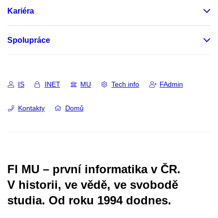
Kariéra
Spolupráce
IS
INET
MU
Tech info
FAdmin
Kontakty
Domů
FI MU – první informatika v ČR.
V historii, ve vědě, ve svobodě
studia.
Od roku 1994 dodnes.