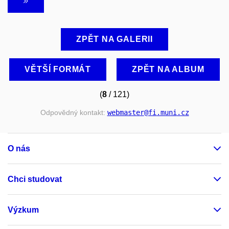
ZPĚT NA GALERII
VĚTŠÍ FORMÁT
ZPĚT NA ALBUM
(
8
/ 121)
Odpovědný kontakt:
webmaster
@fi
.muni
.cz
O nás
Chci studovat
Výzkum