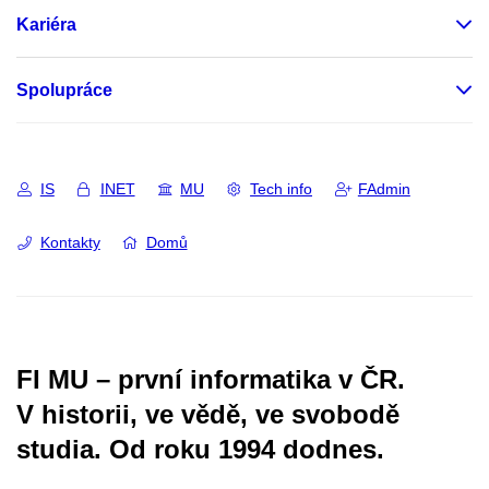
Kariéra
Spolupráce
IS
INET
MU
Tech info
FAdmin
Kontakty
Domů
FI MU – první informatika v ČR.
V historii, ve vědě, ve svobodě
studia.
Od roku 1994 dodnes.