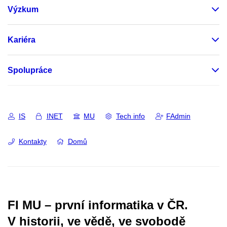
Výzkum
Kariéra
Spolupráce
IS
INET
MU
Tech info
FAdmin
Kontakty
Domů
FI MU – první informatika v ČR.
V historii, ve vědě, ve svobodě