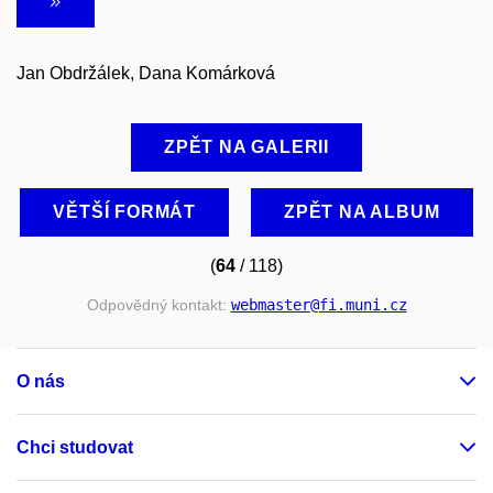
Jan Obdržálek, Dana Komárková
ZPĚT NA GALERII
VĚTŠÍ FORMÁT
ZPĚT NA ALBUM
(
64
/ 118)
Odpovědný kontakt:
webmaster
@fi
.muni
.cz
O nás
Chci studovat