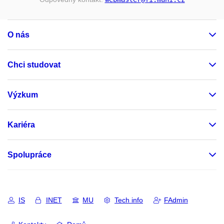
O nás
Chci studovat
Výzkum
Kariéra
Spolupráce
IS
INET
MU
Tech info
FAdmin