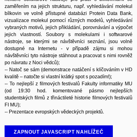
zaměřením na jejich strukturu, např. vyhledávání molekul
bílkovin ve volně přístupné databázi Protein Data Bank,
vizualizace molekul pomocí různých modelů, vyhledávání
vybraných motivů, jejich přikládání, porovnávání a výpočet
jejich vlastností. Soubory s molekulami i softwarové
nástroje, se kterými se návštěvníci seznání, jsou volně
dostupné na Internetu - v případě zájmu si mohou
návštěvníci tyto nástroje stáhnout a pracovat s nimi rovněž
po návratu z Noci vědců);
-- Natoč se sám (demonstrace natáčení s klíčováním v HD
kvalitě – natočte si vlastní krátký spot s pozadím!);
-- To nejlepší z filmových festivalů Fakulty informatiky MU
(od 19:30 hod. komentované pásmo nejlepších
studentských filmů z třináctileté historie filmových festivalů
FI MU);
-- Prezentace evropských vědeckých projektů.
ZAPNOUT JAVASCRIPT NAHLÍŽEČ