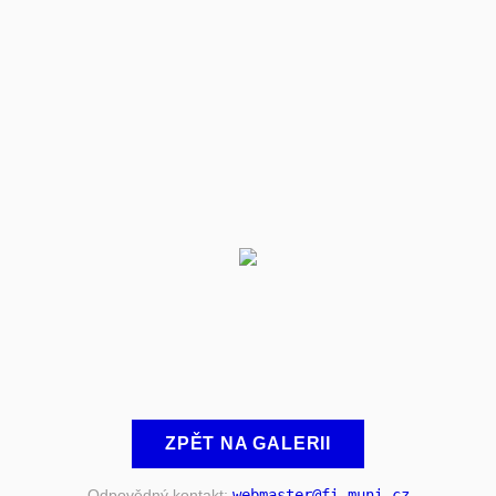
ZPĚT NA GALERII
Odpovědný kontakt:
webmaster
@fi
.muni
.cz