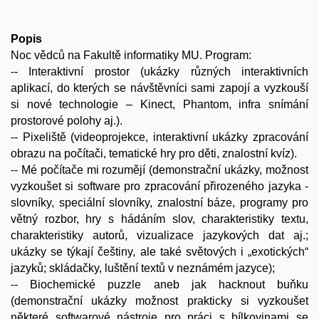
Popis
Noc vědců na Fakultě informatiky MU. Program:
-- Interaktivní prostor (ukázky různých interaktivních
aplikací, do kterých se návštěvníci sami zapojí a vyzkouší
si nové technologie – Kinect, Phantom, infra snímání
prostorové polohy aj.).
-- Pixeliště (videoprojekce, interaktivní ukázky zpracování
obrazu na počítači, tematické hry pro děti, znalostní kvíz).
-- Mé počítače mi rozumějí (demonstrační ukázky, možnost
vyzkoušet si software pro zpracování přirozeného jazyka -
slovníky, speciální slovníky, znalostní báze, programy pro
větný rozbor, hry s hádáním slov, charakteristiky textu,
charakteristiky autorů, vizualizace jazykových dat aj.;
ukázky se týkají češtiny, ale také světových i „exotických“
jazyků; skládačky, luštění textů v neznámém jazyce);
-- Biochemické puzzle aneb jak hacknout buňku
(demonstrační ukázky možnost prakticky si vyzkoušet
některé softwarové nástroje pro práci s bílkovinami se