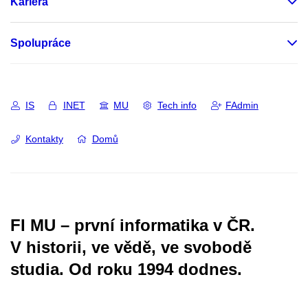
Kariéra
Spolupráce
IS
INET
MU
Tech info
FAdmin
Kontakty
Domů
FI MU – první informatika v ČR.
V historii, ve vědě, ve svobodě
studia.
Od roku 1994 dodnes.