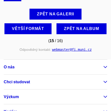
ZPĚT NA GALERII
VĚTŠÍ FORMÁT
ZPĚT NA ALBUM
(
15
/ 16)
Odpovědný kontakt:
webmaster
@fi
.muni
.cz
O nás
Chci studovat
Výzkum