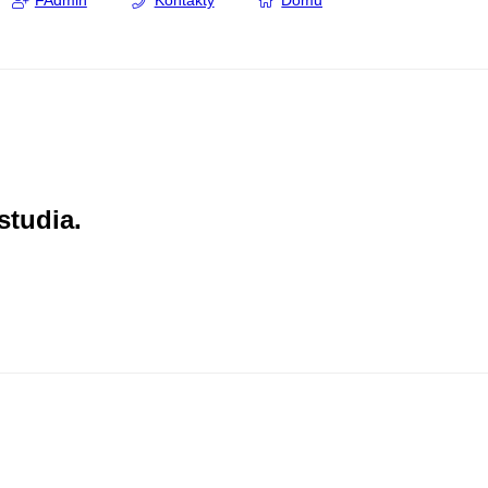
FAdmin
Kontakty
Domů
studia.