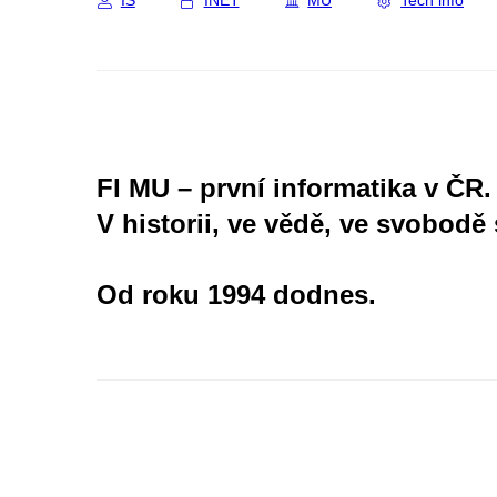
IS
INET
MU
Tech info
FI MU – první informatika v ČR.
V historii, ve vědě, ve svobodě 
Od roku 1994 dodnes.