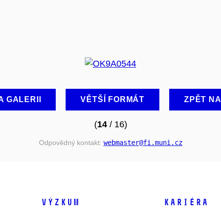
A GALERII
VĚTŠÍ FORMÁT
ZPĚT N
(
14
/ 16)
Odpovědný kontakt:
webmaster
@fi
.muni
.cz
VÝZKUM
KARIÉRA