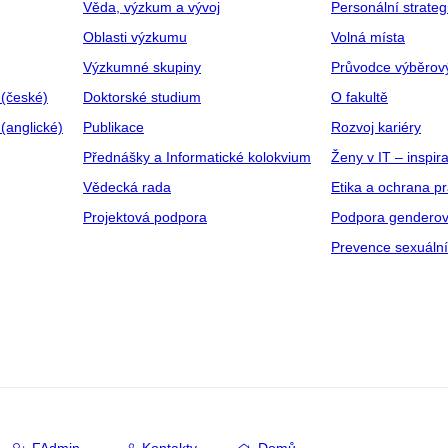
Věda, výzkum a vývoj
Personální strate
Oblasti výzkumu
Volná místa
Výzkumné skupiny
Průvodce výběrov
 (české)
Doktorské studium
O fakultě
(anglické)
Publikace
Rozvoj kariéry
Přednášky a Informatické kolokvium
Ženy v IT – inspira
Vědecká rada
Etika a ochrana p
Projektová podpora
Podpora genderov
Prevence sexuáln