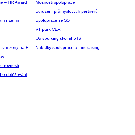
gie – HR Award
Možnosti spolupráce
Sdružení průmyslových partnerů
ým řízením
Spolupráce se SŠ
VT park CERIT
Outsourcing školního IS
tivní ženy na FI
Nabídky spolupráce a fundraising
ráv
é rovnosti
ího obtěžování