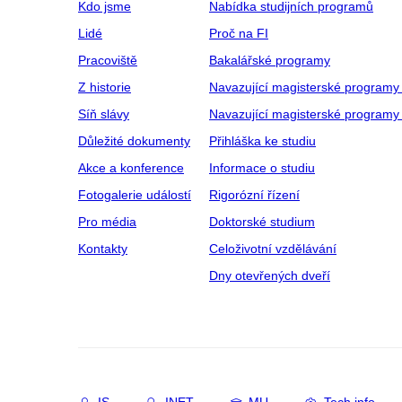
Kdo jsme
Nabídka studijních programů
Lidé
Proč na FI
Pracoviště
Bakalářské programy
Z historie
Navazující magisterské programy
Síň slávy
Navazující magisterské programy 
Důležité dokumenty
Přihláška ke studiu
Akce a konference
Informace o studiu
Fotogalerie událostí
Rigorózní řízení
Pro média
Doktorské studium
Kontakty
Celoživotní vzdělávání
Dny otevřených dveří