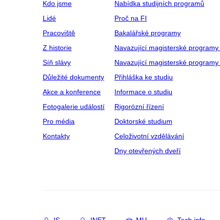
Kdo jsme
Nabídka studijních programů
Lidé
Proč na FI
Pracoviště
Bakalářské programy
Z historie
Navazující magisterské programy
Síň slávy
Navazující magisterské programy 
Důležité dokumenty
Přihláška ke studiu
Akce a konference
Informace o studiu
Fotogalerie událostí
Rigorózní řízení
Pro média
Doktorské studium
Kontakty
Celoživotní vzdělávání
Dny otevřených dveří