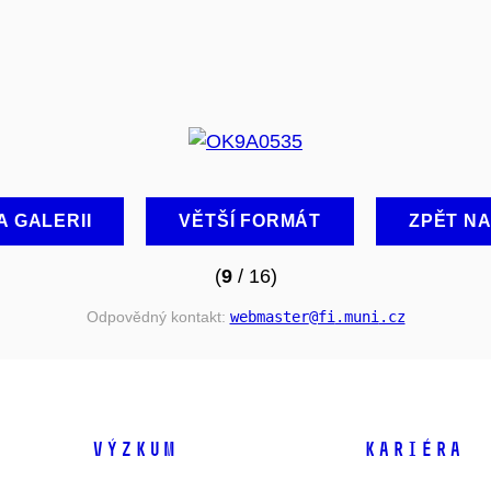
A GALERII
VĚTŠÍ FORMÁT
ZPĚT N
(
9
/ 16)
Odpovědný kontakt:
webmaster
@fi
.muni
.cz
VÝZKUM
KARIÉRA