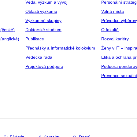
Věda, výzkum a vývoj
Personální strate
Oblasti výzkumu
Volná místa
Výzkumné skupiny
Průvodce výběrov
 (české)
Doktorské studium
O fakultě
(anglické)
Publikace
Rozvoj kariéry
Přednášky a Informatické kolokvium
Ženy v IT – inspira
Vědecká rada
Etika a ochrana p
Projektová podpora
Podpora genderov
Prevence sexuáln