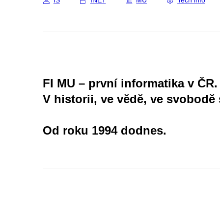
IS
INET
MU
Tech info
FI MU – první informatika v ČR.
V historii, ve vědě, ve svobodě 
Od roku 1994 dodnes.