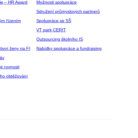
gie – HR Award
Možnosti spolupráce
Sdružení průmyslových partnerů
ým řízením
Spolupráce se SŠ
VT park CERIT
Outsourcing školního IS
tivní ženy na FI
Nabídky spolupráce a fundraising
ráv
é rovnosti
ího obtěžování