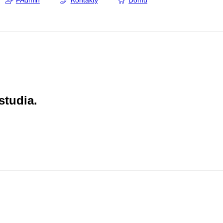
FAdmin
Kontakty
Domů
studia.