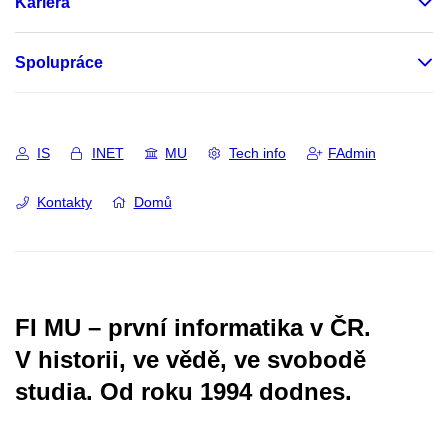
Kariéra
Spolupráce
IS
INET
MU
Tech info
FAdmin
Kontakty
Domů
FI MU – první informatika v ČR.
V historii, ve vědě, ve svobodě
studia.
Od roku 1994 dodnes.