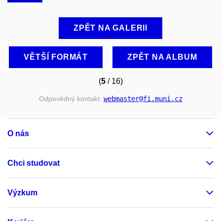
ZPĚT NA GALERII
VĚTŠÍ FORMÁT
ZPĚT NA ALBUM
(
5
/ 16)
Odpovědný kontakt:
webmaster
@fi
.muni
.cz
O nás
Chci studovat
Výzkum