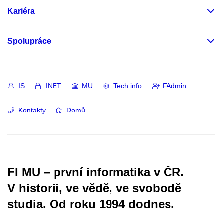
Kariéra
Spolupráce
IS
INET
MU
Tech info
FAdmin
Kontakty
Domů
FI MU – první informatika v ČR.
V historii, ve vědě, ve svobodě
studia.
Od roku 1994 dodnes.