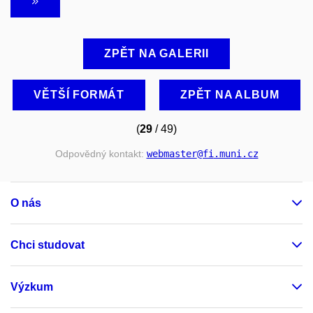
ZPĚT NA GALERII
VĚTŠÍ FORMÁT
ZPĚT NA ALBUM
(
29
/ 49)
Odpovědný kontakt:
webmaster
@fi
.muni
.cz
O nás
Chci studovat
Výzkum