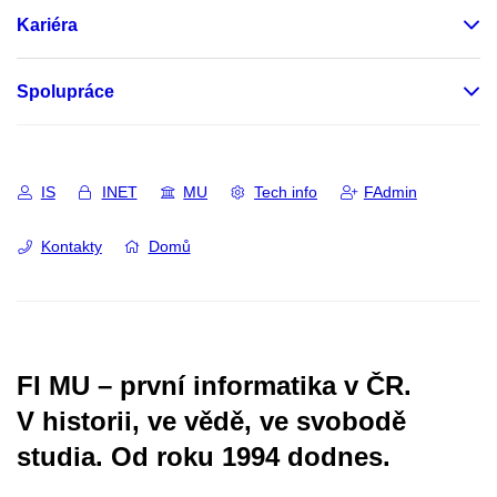
Kariéra
Spolupráce
IS
INET
MU
Tech info
FAdmin
Kontakty
Domů
FI MU – první informatika v ČR.
V historii, ve vědě, ve svobodě
studia.
Od roku 1994 dodnes.