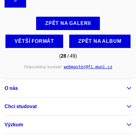
ZPĚT NA GALERII
VĚTŠÍ FORMÁT
ZPĚT NA ALBUM
(
28
/ 49)
Odpovědný kontakt:
webmaster
@fi
.muni
.cz
O nás
Chci studovat
Výzkum