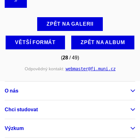
ZPĚT NA GALERII
VĚTŠÍ FORMÁT
ZPĚT NA ALBUM
(
28
/ 49)
Odpovědný kontakt:
webmaster
@fi
.muni
.cz
O nás
Chci studovat
Výzkum