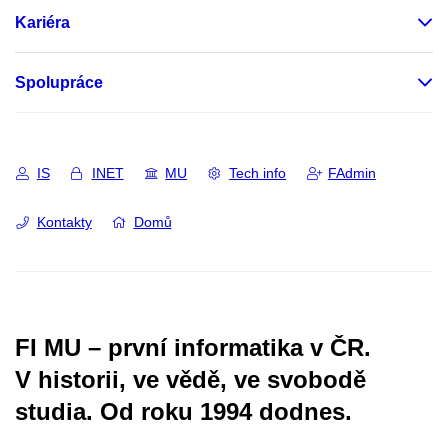
Kariéra
Spolupráce
IS
INET
MU
Tech info
FAdmin
Kontakty
Domů
FI MU – první informatika v ČR.
V historii, ve vědě, ve svobodě
studia.
Od roku 1994 dodnes.