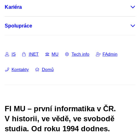
Kariéra
Spolupráce
IS
INET
MU
Tech info
FAdmin
Kontakty
Domů
FI MU – první informatika v ČR.
V historii, ve vědě, ve svobodě
studia.
Od roku 1994 dodnes.