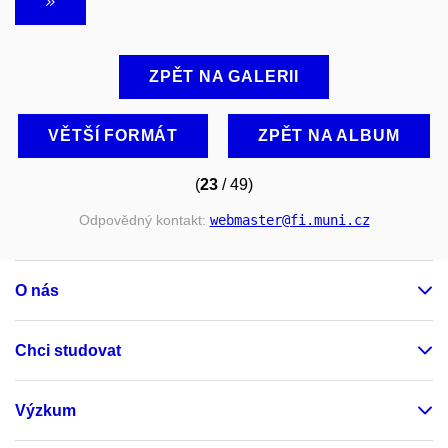
ZPĚT NA GALERII
VĚTŠÍ FORMÁT
ZPĚT NA ALBUM
(
23
/ 49)
Odpovědný kontakt:
webmaster
@fi
.muni
.cz
O nás
Chci studovat
Výzkum