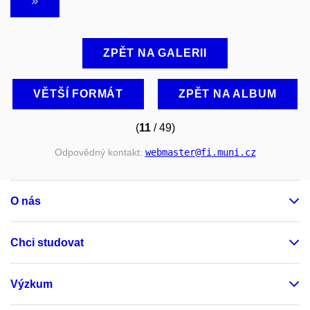
ZPĚT NA GALERII
VĚTŠÍ FORMÁT
ZPĚT NA ALBUM
(
11
/ 49)
Odpovědný kontakt:
webmaster
@fi
.muni
.cz
O nás
Chci studovat
Výzkum