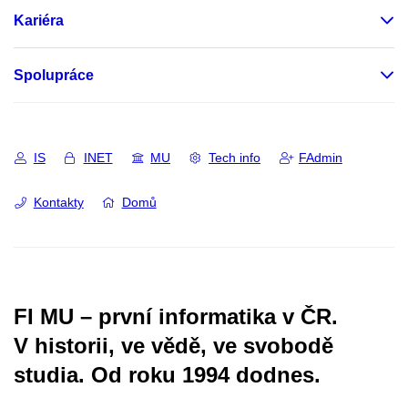
Kariéra
Spolupráce
IS
INET
MU
Tech info
FAdmin
Kontakty
Domů
FI MU – první informatika v ČR.
V historii, ve vědě, ve svobodě
studia.
Od roku 1994 dodnes.