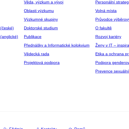
Věda, výzkum a vývoj
Personální strate
Oblasti výzkumu
Volná místa
Výzkumné skupiny
Průvodce výběrov
 (české)
Doktorské studium
O fakultě
(anglické)
Publikace
Rozvoj kariéry
Přednášky a Informatické kolokvium
Ženy v IT – inspira
Vědecká rada
Etika a ochrana p
Projektová podpora
Podpora genderov
Prevence sexuáln