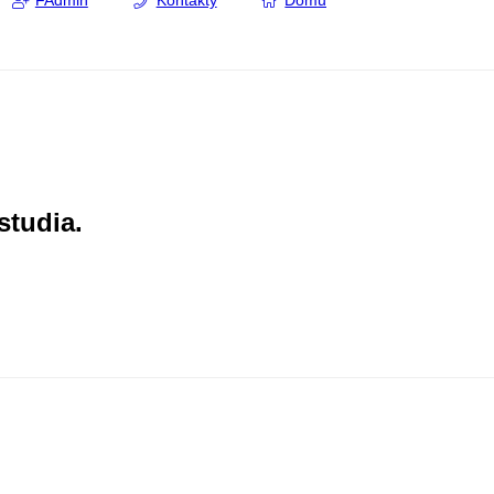
FAdmin
Kontakty
Domů
studia.