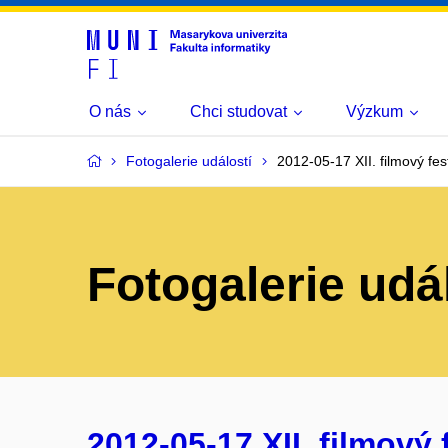
O nás
Chci studovat
Výzkum
Fotogalerie událostí
2012-05-17 XII. filmový fest
Fotogalerie udá
2012-05-17 XII. filmový f