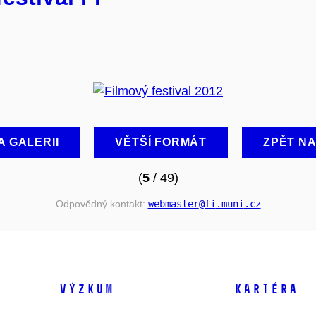
A GALERII
VĚTŠÍ FORMÁT
ZPĚT N
(
5
/ 49)
Odpovědný kontakt:
webmaster
@fi
.muni
.cz
VÝZKUM
KARIÉRA