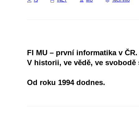
IS
INET
MU
Tech info
FI MU – první informatika v ČR.
V historii, ve vědě, ve svobodě 
Od roku 1994 dodnes.