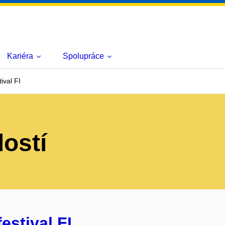
Kariéra
Spolupráce
ival FI
lostí
estival FI