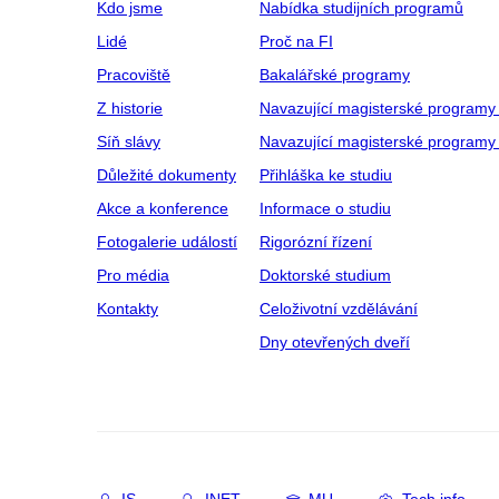
Kdo jsme
Nabídka studijních programů
Lidé
Proč na FI
Pracoviště
Bakalářské programy
Z historie
Navazující magisterské programy
Síň slávy
Navazující magisterské programy 
Důležité dokumenty
Přihláška ke studiu
Akce a konference
Informace o studiu
Fotogalerie událostí
Rigorózní řízení
Pro média
Doktorské studium
Kontakty
Celoživotní vzdělávání
Dny otevřených dveří