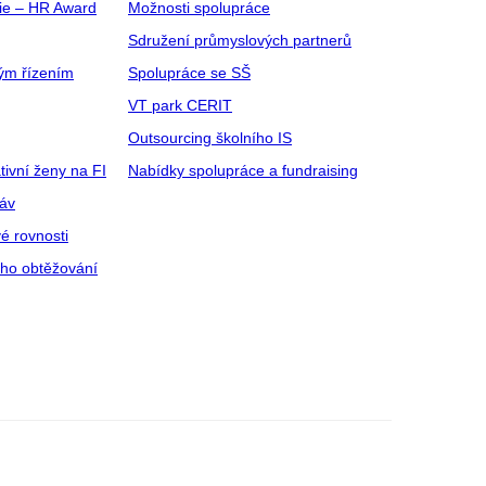
gie – HR Award
Možnosti spolupráce
Sdružení průmyslových partnerů
ým řízením
Spolupráce se SŠ
VT park CERIT
Outsourcing školního IS
tivní ženy na FI
Nabídky spolupráce a fundraising
ráv
é rovnosti
ího obtěžování