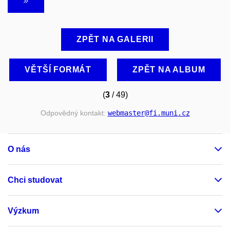
ZPĚT NA GALERII
VĚTŠÍ FORMÁT
ZPĚT NA ALBUM
(
3
/ 49)
Odpovědný kontakt:
webmaster
@fi
.muni
.cz
O nás
Chci studovat
Výzkum