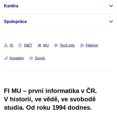
Kariéra
Spolupráce
IS
INET
MU
Tech info
FAdmin
Kontakty
Domů
FI MU – první informatika v ČR.
V historii, ve vědě, ve svobodě
studia.
Od roku 1994 dodnes.