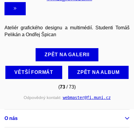
Ateliér grafického designu a multimédií. Studenti Tomáš
Pelikán a Ondřej Špican
ZPĚT NA GALERII
VĚTŠÍ FORMÁT
ZPĚT NA ALBUM
(
73
/ 73)
Odpovědný kontakt:
webmaster
@fi
.muni
.cz
O nás