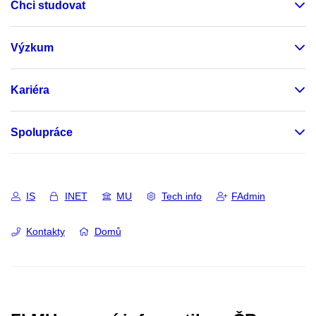
Chci studovat
Výzkum
Kariéra
Spolupráce
IS
INET
MU
Tech info
FAdmin
Kontakty
Domů