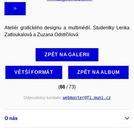
Ateliér grafického designu a multimédií. Studentky Lenka
Zatloukalová a Zuzana Odstrčilová
ZPĚT NA GALERII
VĚTŠÍ FORMÁT
ZPĚT NA ALBUM
(
66
/ 73)
Odpovědný kontakt:
webmaster
@fi
.muni
.cz
O nás