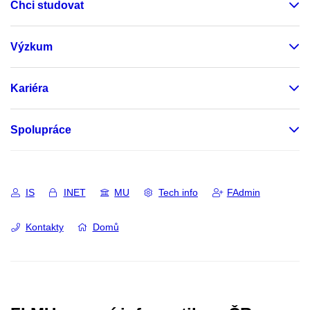
Chci studovat
Výzkum
Kariéra
Spolupráce
IS
INET
MU
Tech info
FAdmin
Kontakty
Domů