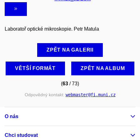
Laboratoř optické mikroskopie. Petr Matula
ZPĚT NA GALERII
VĚTŠÍ FORMÁT
ZPĚT NA ALBUM
(
63
/ 73)
Odpovědný kontakt:
webmaster
@fi
.muni
.cz
O nás
Chci studovat