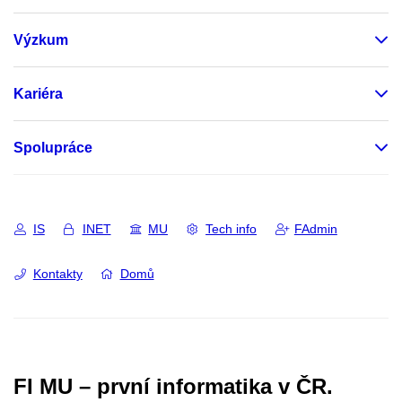
Výzkum
Kariéra
Spolupráce
IS
INET
MU
Tech info
FAdmin
Kontakty
Domů
FI MU – první informatika v ČR.