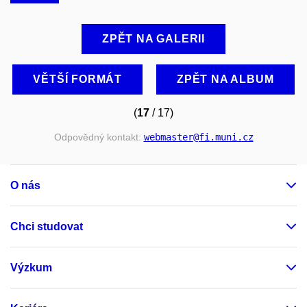
ZPĚT NA GALERII
VĚTŠÍ FORMÁT
ZPĚT NA ALBUM
(
17
/ 17)
Odpovědný kontakt:
webmaster
@fi
.muni
.cz
O nás
Chci studovat
Výzkum