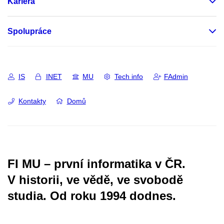
Kariéra
Spolupráce
IS
INET
MU
Tech info
FAdmin
Kontakty
Domů
FI MU – první informatika v ČR.
V historii, ve vědě, ve svobodě
studia.
Od roku 1994 dodnes.