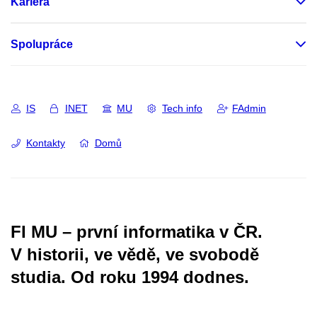
Kariéra
Spolupráce
IS
INET
MU
Tech info
FAdmin
Kontakty
Domů
FI MU – první informatika v ČR.
V historii, ve vědě, ve svobodě
studia.
Od roku 1994 dodnes.