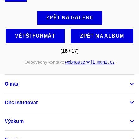
ZPĚT NA GALERII
VĚTŠÍ FORMÁT
ZPĚT NA ALBUM
(
16
/ 17)
Odpovědný kontakt:
webmaster
@fi
.muni
.cz
O nás
Chci studovat
Výzkum