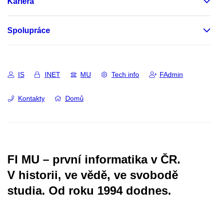
Kariéra
Spolupráce
IS
INET
MU
Tech info
FAdmin
Kontakty
Domů
FI MU – první informatika v ČR.
V historii, ve vědě, ve svobodě
studia.
Od roku 1994 dodnes.