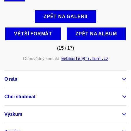
ZPĚT NA GALERII
VĚTŠÍ FORMÁT
ZPĚT NA ALBUM
(
15
/ 17)
Odpovědný kontakt:
webmaster
@fi
.muni
.cz
O nás
Chci studovat
Výzkum