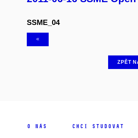
SSME_04
ZPĚT N
O NÁS
CHCI STUDOVAT