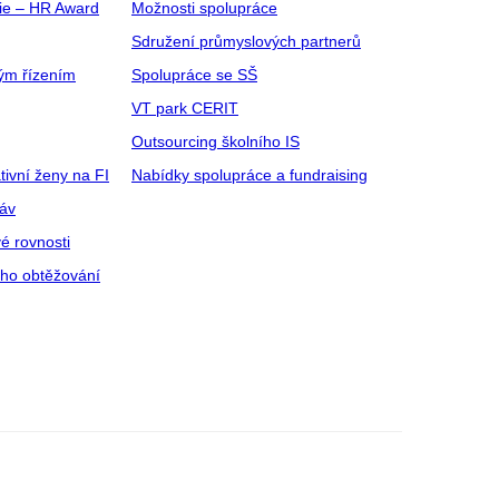
gie – HR Award
Možnosti spolupráce
Sdružení průmyslových partnerů
ým řízením
Spolupráce se SŠ
VT park CERIT
Outsourcing školního IS
tivní ženy na FI
Nabídky spolupráce a fundraising
ráv
é rovnosti
ího obtěžování