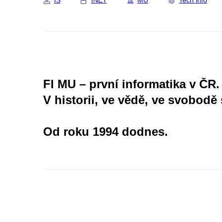
IS
INET
MU
Tech info
FI MU – první informatika v ČR.
V historii, ve vědě, ve svobodě 
Od roku 1994 dodnes.