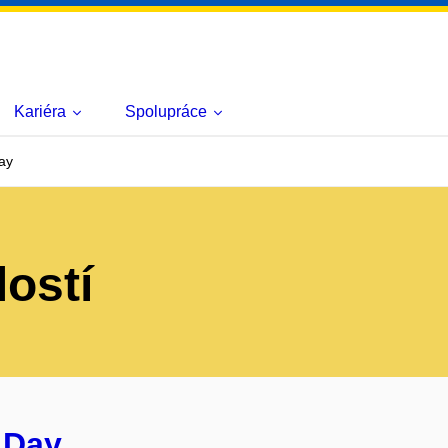
Kariéra
Spolupráce
ay
lostí
 Day