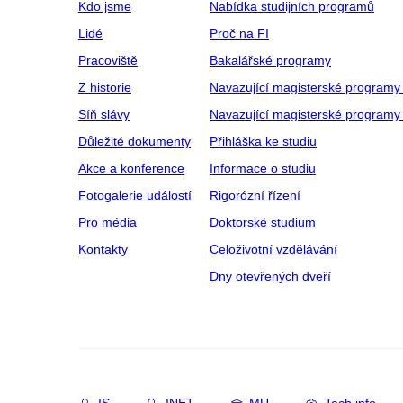
Kdo jsme
Nabídka studijních programů
Lidé
Proč na FI
Pracoviště
Bakalářské programy
Z historie
Navazující magisterské programy
Síň slávy
Navazující magisterské programy 
Důležité dokumenty
Přihláška ke studiu
Akce a konference
Informace o studiu
Fotogalerie událostí
Rigorózní řízení
Pro média
Doktorské studium
Kontakty
Celoživotní vzdělávání
Dny otevřených dveří