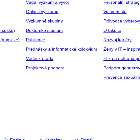
Věda, výzkum a vývoj
Personální strate
Oblasti výzkumu
Volná místa
Výzkumné skupiny
Průvodce výběrov
 (české)
Doktorské studium
O fakultě
(anglické)
Publikace
Rozvoj kariéry
Přednášky a Informatické kolokvium
Ženy v IT – inspira
Vědecká rada
Etika a ochrana p
Projektová podpora
Podpora genderov
Prevence sexuáln