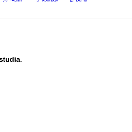
FAdmin
Kontakty
Domů
studia.