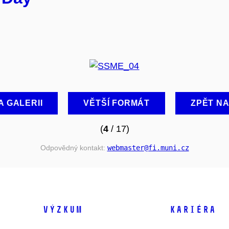
A GALERII
VĚTŠÍ FORMÁT
ZPĚT N
(
4
/ 17)
Odpovědný kontakt:
webmaster
@fi
.muni
.cz
VÝZKUM
KARIÉRA