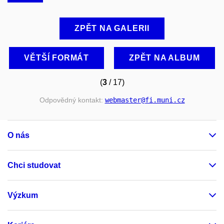
ZPĚT NA GALERII
VĚTŠÍ FORMÁT
ZPĚT NA ALBUM
(
3
/ 17)
Odpovědný kontakt:
webmaster
@fi
.muni
.cz
O nás
Chci studovat
Výzkum