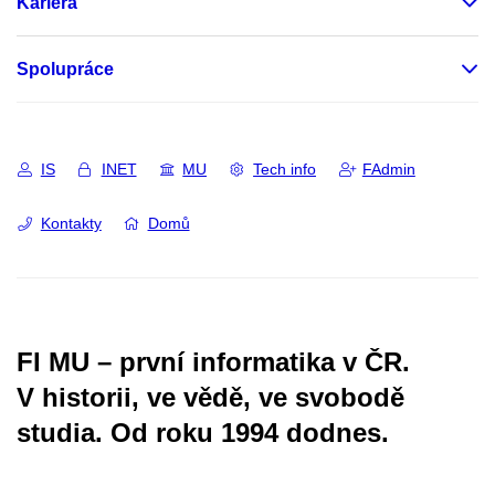
Kariéra
Spolupráce
IS
INET
MU
Tech info
FAdmin
Kontakty
Domů
FI MU – první informatika v ČR.
V historii, ve vědě, ve svobodě
studia.
Od roku 1994 dodnes.