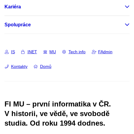
Kariéra
Spolupráce
IS
INET
MU
Tech info
FAdmin
Kontakty
Domů
FI MU – první informatika v ČR.
V historii, ve vědě, ve svobodě
studia.
Od roku 1994 dodnes.