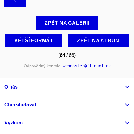
ZPĚT NA GALERII
VĚTŠÍ FORMÁT
ZPĚT NA ALBUM
(
64
/ 66)
Odpovědný kontakt:
webmaster
@fi
.muni
.cz
O nás
Chci studovat
Výzkum