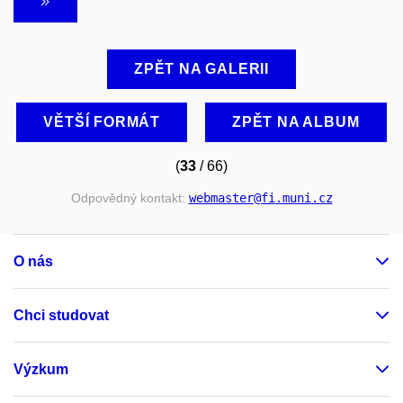
ZPĚT NA GALERII
VĚTŠÍ FORMÁT
ZPĚT NA ALBUM
(
33
/ 66)
Odpovědný kontakt:
webmaster
@fi
.muni
.cz
O nás
Chci studovat
Výzkum