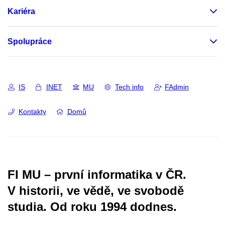
Kariéra
Spolupráce
IS
INET
MU
Tech info
FAdmin
Kontakty
Domů
FI MU – první informatika v ČR.
V historii, ve vědě, ve svobodě
studia.
Od roku 1994 dodnes.