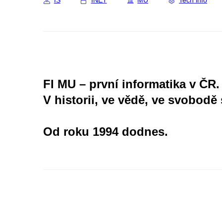
IS
INET
MU
Tech info
FI MU – první informatika v ČR.
V historii, ve vědě, ve svobodě 
Od roku 1994 dodnes.