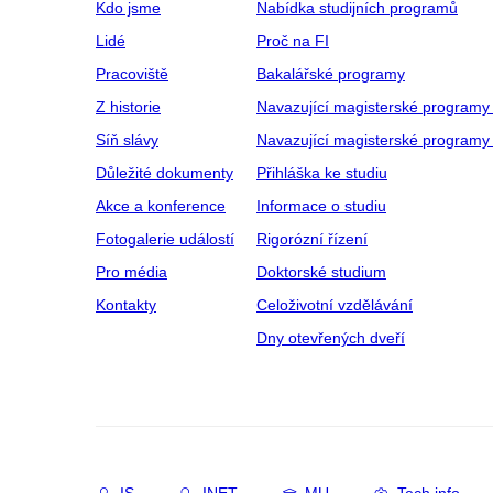
Kdo jsme
Nabídka studijních programů
Lidé
Proč na FI
Pracoviště
Bakalářské programy
Z historie
Navazující magisterské programy
Síň slávy
Navazující magisterské programy 
Důležité dokumenty
Přihláška ke studiu
Akce a konference
Informace o studiu
Fotogalerie událostí
Rigorózní řízení
Pro média
Doktorské studium
Kontakty
Celoživotní vzdělávání
Dny otevřených dveří