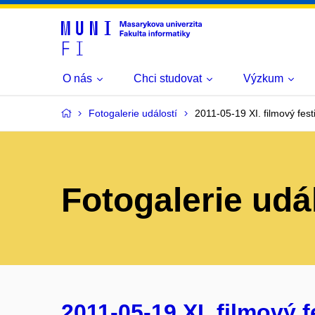
O nás
Chci studovat
Výzkum
Fotogalerie událostí
2011-05-19 XI. filmový festi
Fotogalerie udá
2011-05-19 XI. filmový f