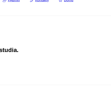
FAdmin
Kontakty
Domů
studia.