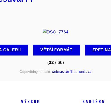
A GALERII
VĚTŠÍ FORMÁT
ZPĚT N
(
32
/ 66)
Odpovědný kontakt:
webmaster
@fi
.muni
.cz
VÝZKUM
KARIÉRA