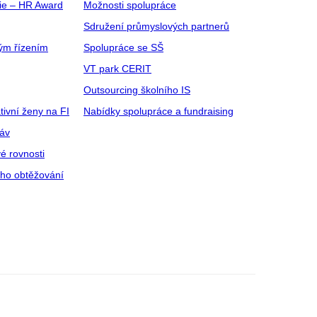
gie – HR Award
Možnosti spolupráce
Sdružení průmyslových partnerů
ým řízením
Spolupráce se SŠ
VT park CERIT
Outsourcing školního IS
tivní ženy na FI
Nabídky spolupráce a fundraising
ráv
é rovnosti
ího obtěžování