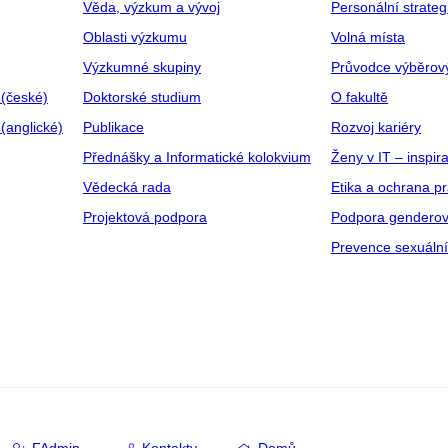
Věda, výzkum a vývoj
Personální strate
Oblasti výzkumu
Volná místa
Výzkumné skupiny
Průvodce výběrov
 (české)
Doktorské studium
O fakultě
(anglické)
Publikace
Rozvoj kariéry
Přednášky a Informatické kolokvium
Ženy v IT – inspira
Vědecká rada
Etika a ochrana p
Projektová podpora
Podpora genderov
Prevence sexuáln