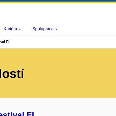
Kariéra
Spolupráce
val FI
lostí
estival FI