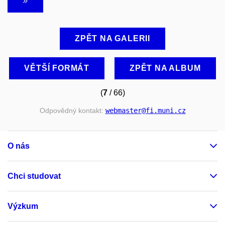
ZPĚT NA GALERII
VĚTŠÍ FORMÁT
ZPĚT NA ALBUM
(
7
/ 66)
Odpovědný kontakt:
webmaster
@fi
.muni
.cz
O nás
Chci studovat
Výzkum