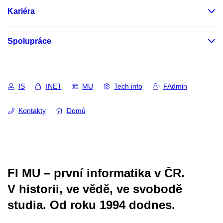
Kariéra
Spolupráce
IS
INET
MU
Tech info
FAdmin
Kontakty
Domů
FI MU – první informatika v ČR.
V historii, ve vědě, ve svobodě
studia.
Od roku 1994 dodnes.