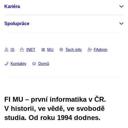
Kariéra
Spolupráce
IS
INET
MU
Tech info
FAdmin
Kontakty
Domů
FI MU – první informatika v ČR.
V historii, ve vědě, ve svobodě
studia.
Od roku 1994 dodnes.