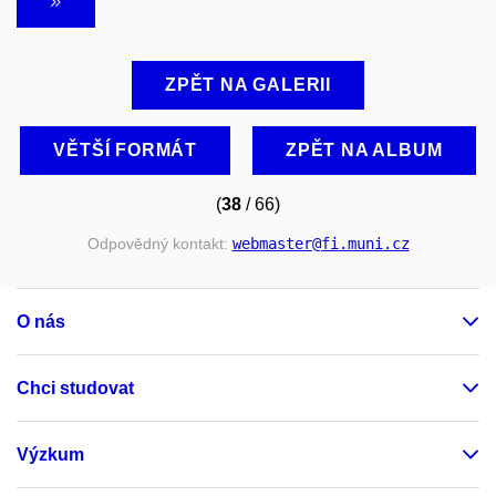
ZPĚT NA GALERII
VĚTŠÍ FORMÁT
ZPĚT NA ALBUM
(
38
/ 66)
Odpovědný kontakt:
webmaster
@fi
.muni
.cz
O nás
Chci studovat
Výzkum