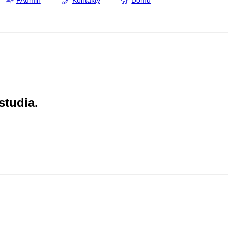
FAdmin
Kontakty
Domů
studia.