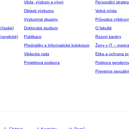
Věda, výzkum a vývoj
Personální strate
Oblasti výzkumu
Volná místa
Výzkumné skupiny
Průvodce výběrov
 (české)
Doktorské studium
O fakultě
(anglické)
Publikace
Rozvoj kariéry
Přednášky a Informatické kolokvium
Ženy v IT – inspira
Vědecká rada
Etika a ochrana p
Projektová podpora
Podpora genderov
Prevence sexuáln