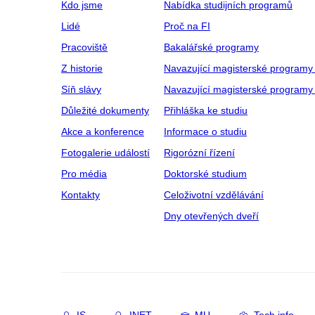
Kdo jsme
Nabídka studijních programů
Lidé
Proč na FI
Pracoviště
Bakalářské programy
Z historie
Navazující magisterské programy
Síň slávy
Navazující magisterské programy 
Důležité dokumenty
Přihláška ke studiu
Akce a konference
Informace o studiu
Fotogalerie událostí
Rigorózní řízení
Pro média
Doktorské studium
Kontakty
Celoživotní vzdělávání
Dny otevřených dveří