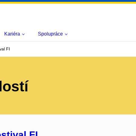
Kariéra
Spolupráce
val FI
lostí
stival FI