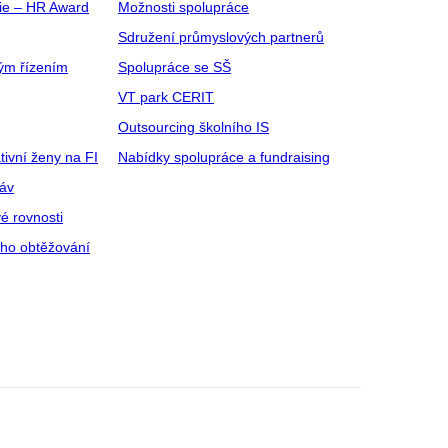
gie – HR Award
Možnosti spolupráce
Sdružení průmyslových partnerů
ým řízením
Spolupráce se SŠ
VT park CERIT
Outsourcing školního IS
tivní ženy na FI
Nabídky spolupráce a fundraising
ráv
é rovnosti
ího obtěžování