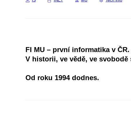
IS
INET
MU
Tech info
FI MU – první informatika v ČR.
V historii, ve vědě, ve svobodě 
Od roku 1994 dodnes.