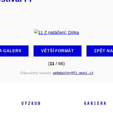
A GALERII
VĚTŠÍ FORMÁT
ZPĚT N
(
11
/ 66)
Odpovědný kontakt:
webmaster
@fi
.muni
.cz
VÝZKUM
KARIÉRA