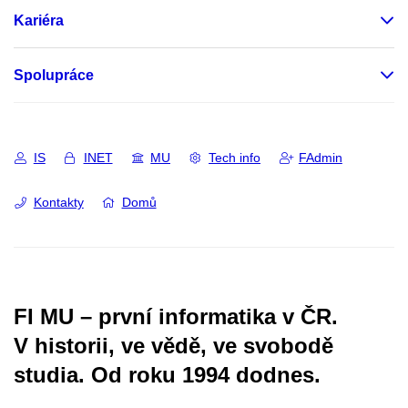
Kariéra
Spolupráce
IS
INET
MU
Tech info
FAdmin
Kontakty
Domů
FI MU – první informatika v ČR.
V historii, ve vědě, ve svobodě
studia.
Od roku 1994 dodnes.