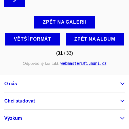
ZPĚT NA GALERII
VĚTŠÍ FORMÁT
ZPĚT NA ALBUM
(
31
/ 33)
Odpovědný kontakt:
webmaster
@fi
.muni
.cz
O nás
Chci studovat
Výzkum