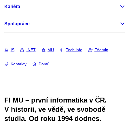
Kariéra
Spolupráce
IS
INET
MU
Tech info
FAdmin
Kontakty
Domů
FI MU – první informatika v ČR.
V historii, ve vědě, ve svobodě
studia.
Od roku 1994 dodnes.