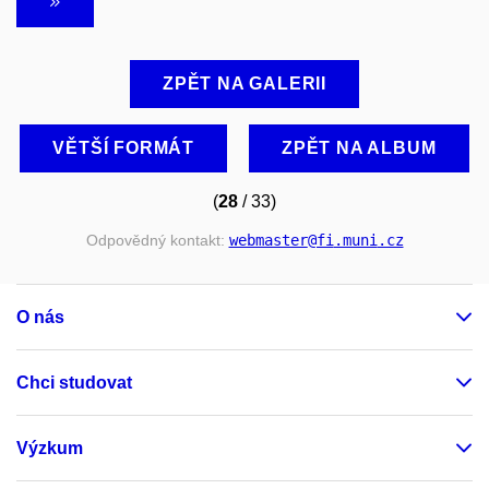
ZPĚT NA GALERII
VĚTŠÍ FORMÁT
ZPĚT NA ALBUM
(
28
/ 33)
Odpovědný kontakt:
webmaster
@fi
.muni
.cz
O nás
Chci studovat
Výzkum