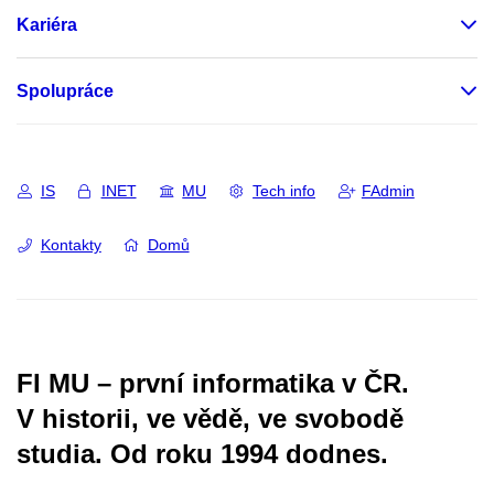
Kariéra
Spolupráce
IS
INET
MU
Tech info
FAdmin
Kontakty
Domů
FI MU – první informatika v ČR.
V historii, ve vědě, ve svobodě
studia.
Od roku 1994 dodnes.