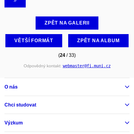
ZPĚT NA GALERII
VĚTŠÍ FORMÁT
ZPĚT NA ALBUM
(
24
/ 33)
Odpovědný kontakt:
webmaster
@fi
.muni
.cz
O nás
Chci studovat
Výzkum