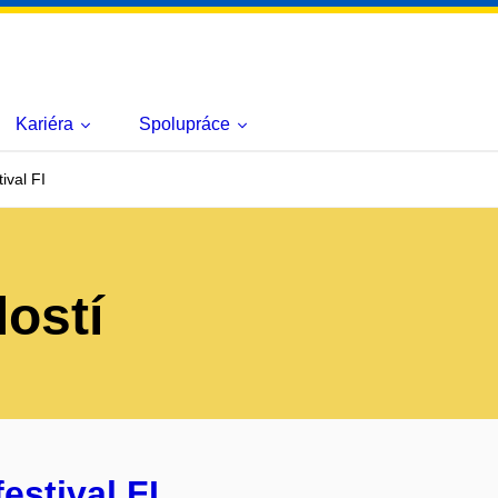
Kariéra
Spolupráce
ival FI
lostí
estival FI