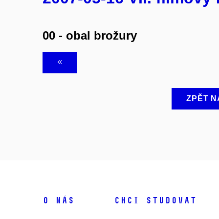
00 - obal brožury
ZPĚT N
O NÁS
CHCI STUDOVAT