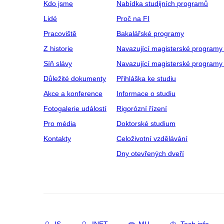
Kdo jsme
Nabídka studijních programů
Lidé
Proč na FI
Pracoviště
Bakalářské programy
Z historie
Navazující magisterské programy
Síň slávy
Navazující magisterské programy 
Důležité dokumenty
Přihláška ke studiu
Akce a konference
Informace o studiu
Fotogalerie událostí
Rigorózní řízení
Pro média
Doktorské studium
Kontakty
Celoživotní vzdělávání
Dny otevřených dveří