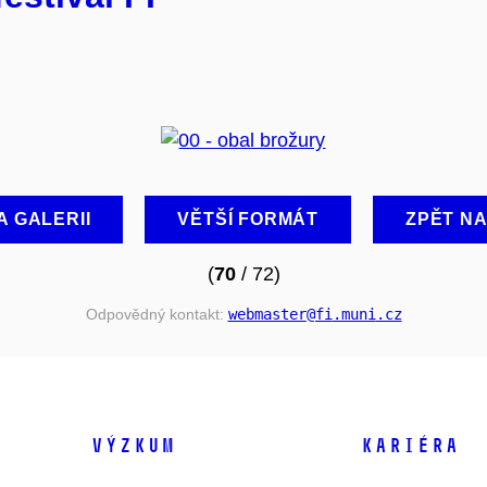
A GALERII
VĚTŠÍ FORMÁT
ZPĚT N
(
70
/ 72)
Odpovědný kontakt:
webmaster
@fi
.muni
.cz
VÝZKUM
KARIÉRA