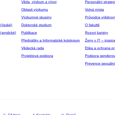
Věda, výzkum a vývoj
Personální strate
Oblasti výzkumu
Volná místa
Výzkumné skupiny
Průvodce výběrov
 (české)
Doktorské studium
O fakultě
(anglické)
Publikace
Rozvoj kariéry
Přednášky a Informatické kolokvium
Ženy v IT – inspira
Vědecká rada
Etika a ochrana p
Projektová podpora
Podpora genderov
Prevence sexuáln