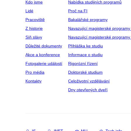
Kdo jsme
Nabídka studijních programů
Lidé
Proč na FI
Pracoviště
Bakalářské programy
Z historie
Navazující magisterské programy
Síň slávy
Navazující magisterské programy 
Důležité dokumenty
Přihláška ke studiu
Akce a konference
Informace o studiu
Fotogalerie událostí
Rigorózní řízení
Pro média
Doktorské studium
Kontakty
Celoživotní vzdělávání
Dny otevřených dveří