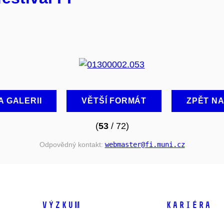
A GALERII
VĚTŠÍ FORMÁT
ZPĚT N
(
53
/ 72)
Odpovědný kontakt:
webmaster
@fi
.muni
.cz
VÝZKUM
KARIÉRA