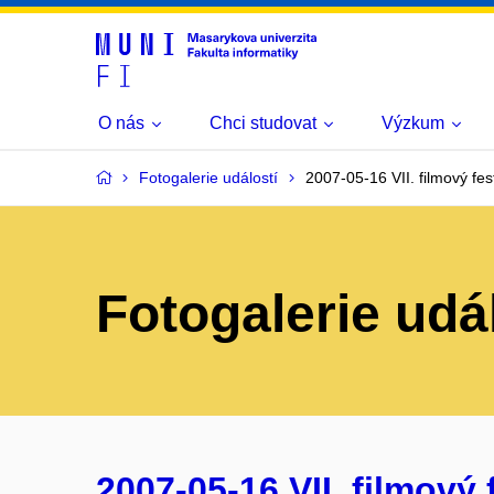
O nás
Chci studovat
Výzkum
Fotogalerie událostí
2007-05-16 VII. filmový fest
Fotogalerie udá
2007-05-16 VII. filmový f