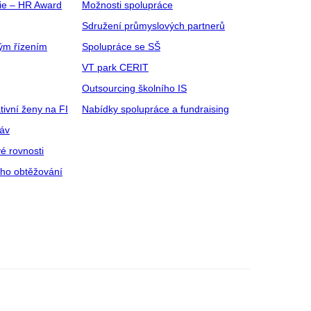
gie – HR Award
Možnosti spolupráce
Sdružení průmyslových partnerů
ým řízením
Spolupráce se SŠ
VT park CERIT
Outsourcing školního IS
tivní ženy na FI
Nabídky spolupráce a fundraising
ráv
é rovnosti
ího obtěžování