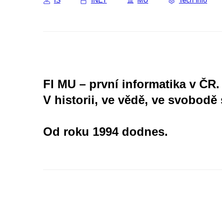
IS
INET
MU
Tech info
FI MU – první informatika v ČR.
V historii, ve vědě, ve svobodě 
Od roku 1994 dodnes.