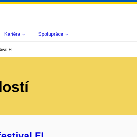
Kariéra
Spolupráce
ival FI
lostí
estival FI