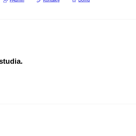
FAdmin
Kontakty
Domů
studia.