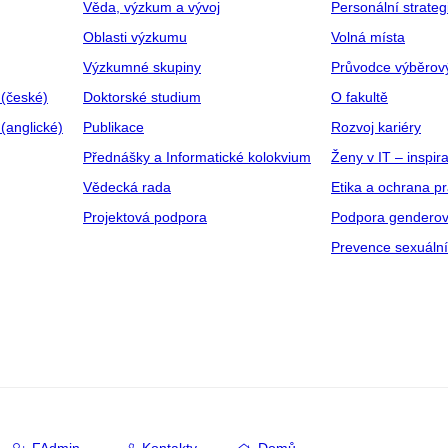
Věda, výzkum a vývoj
Personální strate
Oblasti výzkumu
Volná místa
Výzkumné skupiny
Průvodce výběrov
 (české)
Doktorské studium
O fakultě
(anglické)
Publikace
Rozvoj kariéry
Přednášky a Informatické kolokvium
Ženy v IT – inspira
Vědecká rada
Etika a ochrana p
Projektová podpora
Podpora genderov
Prevence sexuáln