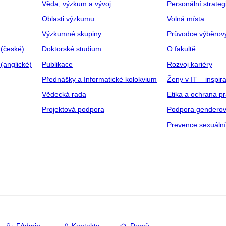
Věda, výzkum a vývoj
Personální strate
Oblasti výzkumu
Volná místa
Výzkumné skupiny
Průvodce výběrov
 (české)
Doktorské studium
O fakultě
(anglické)
Publikace
Rozvoj kariéry
Přednášky a Informatické kolokvium
Ženy v IT – inspira
Vědecká rada
Etika a ochrana p
Projektová podpora
Podpora genderov
Prevence sexuáln