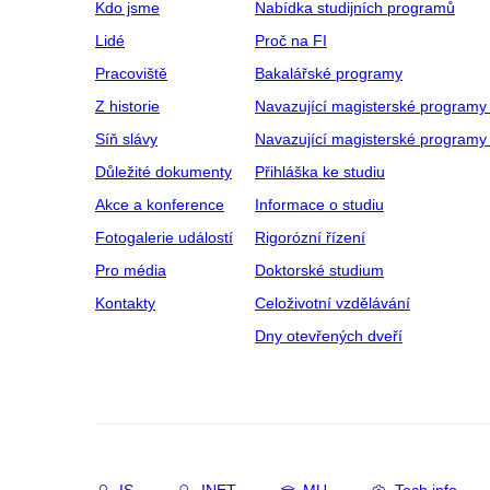
Kdo jsme
Nabídka studijních programů
Lidé
Proč na FI
Pracoviště
Bakalářské programy
Z historie
Navazující magisterské programy
Síň slávy
Navazující magisterské programy 
Důležité dokumenty
Přihláška ke studiu
Akce a konference
Informace o studiu
Fotogalerie událostí
Rigorózní řízení
Pro média
Doktorské studium
Kontakty
Celoživotní vzdělávání
Dny otevřených dveří