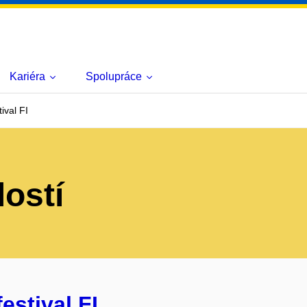
Kariéra
Spolupráce
ival FI
lostí
estival FI