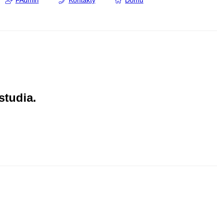
FAdmin
Kontakty
Domů
studia.