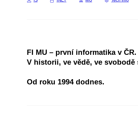
IS
INET
MU
Tech info
FI MU – první informatika v ČR.
V historii, ve vědě, ve svobodě 
Od roku 1994 dodnes.