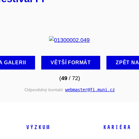
A GALERII
VĚTŠÍ FORMÁT
ZPĚT N
(
49
/ 72)
Odpovědný kontakt:
webmaster
@fi
.muni
.cz
VÝZKUM
KARIÉRA