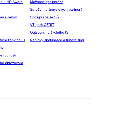
gie – HR Award
Možnosti spolupráce
Sdružení průmyslových partnerů
ým řízením
Spolupráce se SŠ
VT park CERIT
Outsourcing školního IS
tivní ženy na FI
Nabídky spolupráce a fundraising
ráv
é rovnosti
ího obtěžování