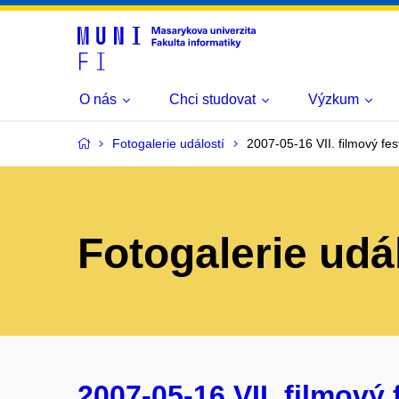
O nás
Chci studovat
Výzkum
Fotogalerie událostí
2007-05-16 VII. filmový fest
Fotogalerie udá
2007-05-16 VII. filmový f