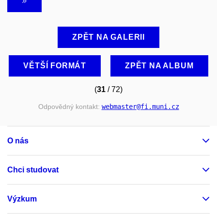
ZPĚT NA GALERII
VĚTŠÍ FORMÁT
ZPĚT NA ALBUM
(
31
/ 72)
Odpovědný kontakt:
webmaster
@fi
.muni
.cz
O nás
Chci studovat
Výzkum