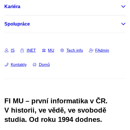
Kariéra
Spolupráce
IS
INET
MU
Tech info
FAdmin
Kontakty
Domů
FI MU – první informatika v ČR.
V historii, ve vědě, ve svobodě
studia.
Od roku 1994 dodnes.