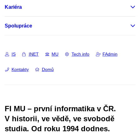
Kariéra
Spolupráce
IS
INET
MU
Tech info
FAdmin
Kontakty
Domů
FI MU – první informatika v ČR.
V historii, ve vědě, ve svobodě
studia.
Od roku 1994 dodnes.