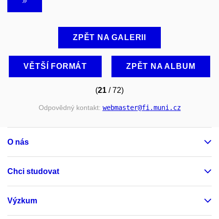
ZPĚT NA GALERII
VĚTŠÍ FORMÁT
ZPĚT NA ALBUM
(
21
/ 72)
Odpovědný kontakt:
webmaster
@fi
.muni
.cz
O nás
Chci studovat
Výzkum