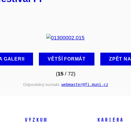
A GALERII
VĚTŠÍ FORMÁT
ZPĚT N
(
15
/ 72)
Odpovědný kontakt:
webmaster
@fi
.muni
.cz
VÝZKUM
KARIÉRA