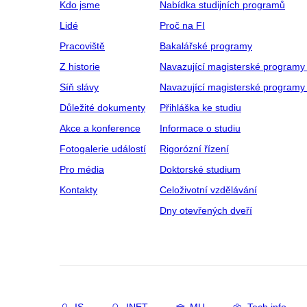
Kdo jsme
Nabídka studijních programů
Lidé
Proč na FI
Pracoviště
Bakalářské programy
Z historie
Navazující magisterské programy
Síň slávy
Navazující magisterské programy 
Důležité dokumenty
Přihláška ke studiu
Akce a konference
Informace o studiu
Fotogalerie událostí
Rigorózní řízení
Pro média
Doktorské studium
Kontakty
Celoživotní vzdělávání
Dny otevřených dveří