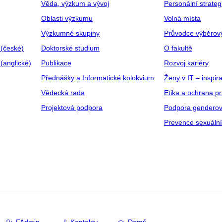
Věda, výzkum a vývoj
Personální strate
Oblasti výzkumu
Volná místa
Výzkumné skupiny
Průvodce výběrov
 (české)
Doktorské studium
O fakultě
(anglické)
Publikace
Rozvoj kariéry
Přednášky a Informatické kolokvium
Ženy v IT – inspira
Vědecká rada
Etika a ochrana p
Projektová podpora
Podpora genderov
Prevence sexuáln