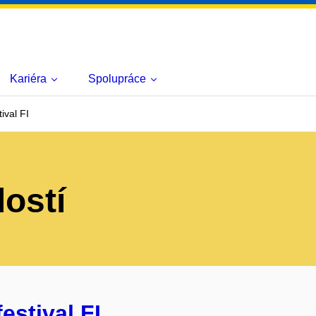
Kariéra
Spolupráce
ival FI
lostí
estival FI