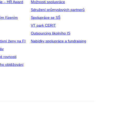
gie – HR Award
Možnosti spolupráce
Sdružení průmyslových partnerů
ým řízením
Spolupráce se SŠ
VT park CERIT
Outsourcing školního IS
tivní ženy na FI
Nabídky spolupráce a fundraising
ráv
é rovnosti
ího obtěžování