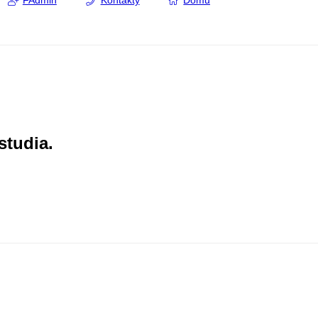
FAdmin
Kontakty
Domů
studia.