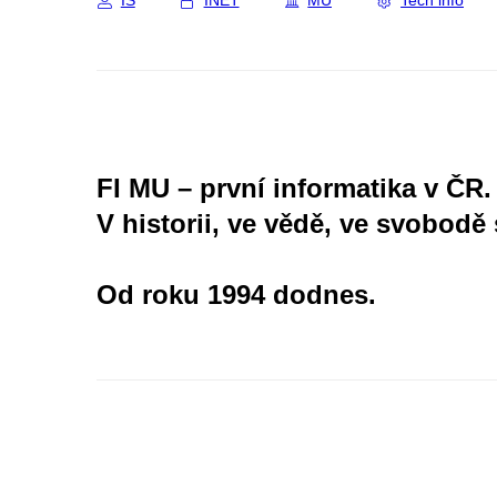
IS
INET
MU
Tech info
FI MU – první informatika v ČR.
V historii, ve vědě, ve svobodě 
Od roku 1994 dodnes.