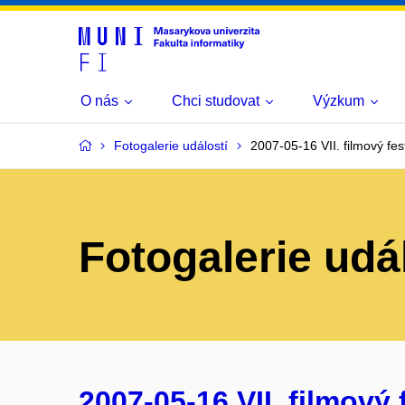
O nás
Chci studovat
Výzkum
Fotogalerie událostí
2007-05-16 VII. filmový fest
Fotogalerie udá
2007-05-16 VII. filmový f