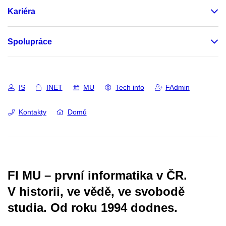
Kariéra
Spolupráce
IS
INET
MU
Tech info
FAdmin
Kontakty
Domů
FI MU – první informatika v ČR.
V historii, ve vědě, ve svobodě
studia.
Od roku 1994 dodnes.