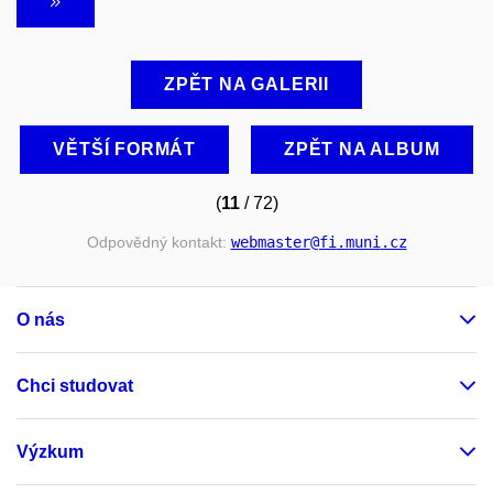
ZPĚT NA GALERII
VĚTŠÍ FORMÁT
ZPĚT NA ALBUM
(
11
/ 72)
Odpovědný kontakt:
webmaster
@fi
.muni
.cz
O nás
Chci studovat
Výzkum